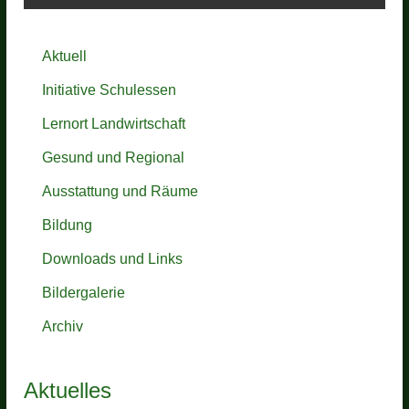
i
t
Aktuell
r
Initiative Schulessen
a
Lernort Landwirtschaft
g
Gesund und Regional
s
Ausstattung und Räume
n
Bildung
a
Downloads und Links
v
Bildergalerie
i
Archiv
g
Aktuelles
a