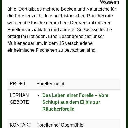
a
Wasserm
e
l
ühle. Dort gibt es ­mehrere Becken und Naturteiche für
s
e
s
die Forellen­zucht. In einer historischen Räucherkate
-
-
werden die Fische geräuchert. Der Verkauf unserer
W
O
Forellenspezialitäten und anderer Süßwasserfische
e
r
b
erfolgt im Hofladen. Eine Besonderheit ist unser
l
s
Mühlenaquarium, in dem 15 verschiedene
i
a
einheimische Fischarten zu betrachten sind.
t
e
PROFIL
Forellenzucht
LERNAN
Das Leben einer Forelle – Vom
GEBOTE
Schlupf aus dem Ei bis zur
Räucherforelle
KONTAKT
Forellenhof Obermühle