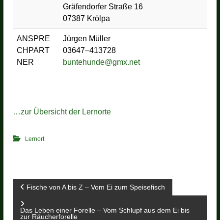
Gräfendorfer Straße 16
07387 Krölpa
ANSPRE
Jürgen Müller
CHPART
03647–413728
NER
buntehunde@gmx.net
…zur Übersicht der Lernorte
Lernort
B
Fische von A bis Z – Vom Ei zum Speisefisch
e
Das Leben einer Forelle – Vom Schlupf aus dem Ei bis
zur Räucherforelle