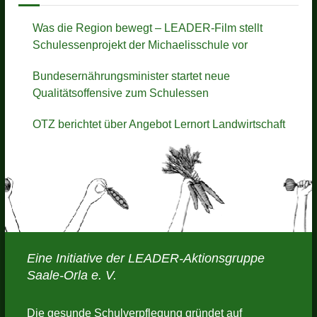
t
Was die Region bewegt – LEADER-Film stellt
Schulessenprojekt der Michaelisschule vor
i
o
Bundesernährungsminister startet neue
Qualitätsoffensive zum Schulessen
n
OTZ berichtet über Angebot Lernort Landwirtschaft
Eine Initiative der LEADER-Aktionsgruppe
Saale-Orla e. V.
Die gesunde Schulverpflegung gründet auf