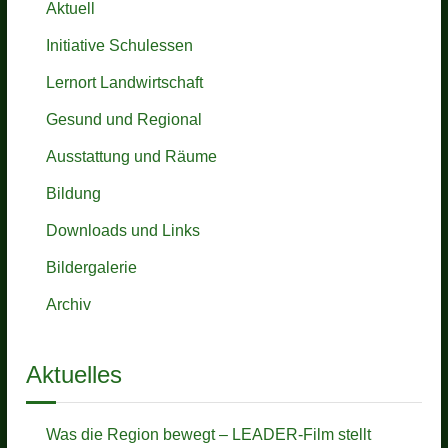
a
Aktuell
e
l
s
Initiative Schulessen
e
s
-
-
Lernort Landwirtschaft
W
O
e
Gesund und Regional
r
b
l
s
Ausstattung und Räume
i
a
t
Bildung
e
Downloads und Links
Bildergalerie
Archiv
Aktuelles
Was die Region bewegt – LEADER-Film stellt